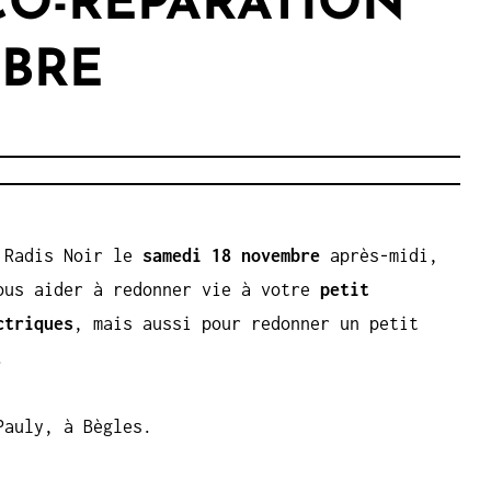
CO-RÉPARATION
MBRE
u Radis Noir le
samedi 18 novembre
après-midi,
ous aider à redonner vie à votre
petit
ctriques
, mais aussi pour redonner un petit
.
Pauly, à Bègles.