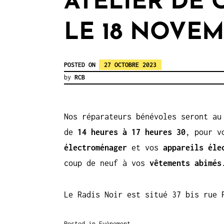
ATELIER DE 
LE 18 NOVE
POSTED ON
27 OCTOBRE 2023
by
RCB
Nos réparateurs bénévoles seront a
de
14 heures à 17 heures 30
, pour v
électroménager
et vos
appareils éle
coup de neuf à vos
vêtements abimés
Le Radis Noir est situé 37 bis rue 
Posted in
Evènement