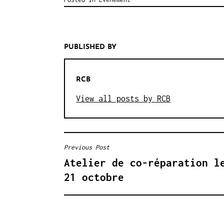
PUBLISHED BY
RCB
View all posts by RCB
Previous Post
NAVIGATION
Atelier de co-réparation l
DE
21 octobre
L’ARTICLE