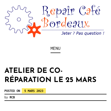
Skip
to
content
Jeter ? Pas question !
REPAIR CAFÉ
MENU
BORDEAUX
ATELIER DE CO-
RÉPARATION LE 25 MARS
POSTED ON
5 MARS 2023
by
RCB